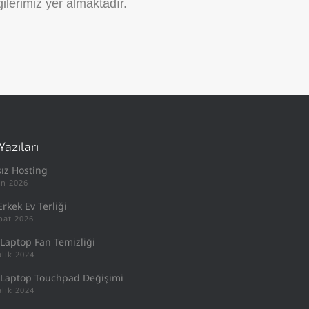
ilerimiz yer almaktadır.
Yazıları
sız Hosting
an 2026
Erkek Ev Terliği
bat 2026
Laptop Fan Temizliği
alık 2024
 Laptop Touchpad Değişimi
alık 2024