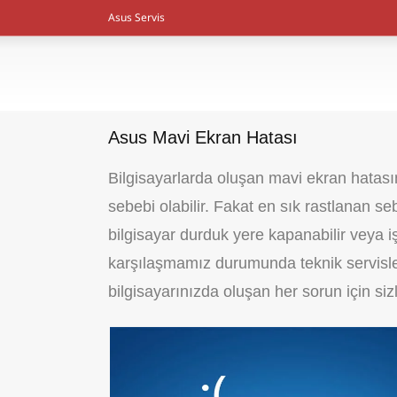
Asus Servis
Asus Mavi Ekran Hatası
Bilgisayarlarda oluşan mavi ekran hatası
sebebi olabilir. Fakat en sık rastlanan s
bilgisayar durduk yere kapanabilir veya iş
karşılaşmamız durumunda teknik servisle
bilgisayarınızda oluşan her sorun için siz