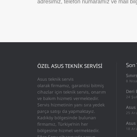
adresimiz, telefon numaramız ve mail bilg
Son 
ÖZEL ASUS TEKNİK SERVİSİ
Sınır
Asus teknik servis
8 Nis
olarak firmamız, garantisi bitmiş
Deri 
cihazlar için teknik servis, onarım
24 Şu
ve bakım hizmeti vermektedir.
Servis hizmetinin yanı sıra yedek
Asus 
parça satışı da yapmaktayız.
25 Ar
Kadıköy bölgesinde bulunan
Asus
firmamız, Türkiye’nin her
18 Ar
bölgesine hizmet vermektedir.
Eğer Sony cihazınızda sorun