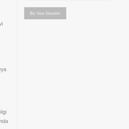
vi
eya
ilgi
ında