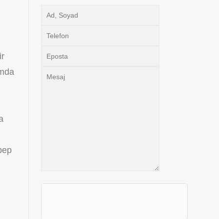
ir
umda
a
ebep