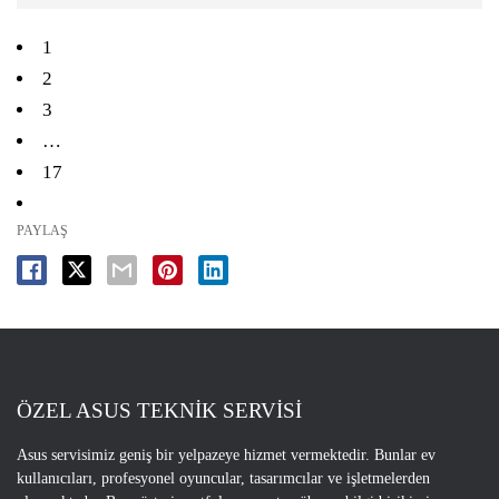
1
2
3
…
17
PAYLAŞ
ÖZEL ASUS TEKNİK SERVİSİ
Asus servisimiz geniş bir yelpazeye hizmet vermektedir. Bunlar ev
kullanıcıları, profesyonel oyuncular, tasarımcılar ve işletmelerden