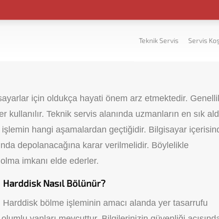
Teknik Servis
Servis Koş
ayarlar için oldukça hayati önem arz etmektedir. Genelli
 kullanılır. Teknik servis alanında uzmanların en sık ald
işlemin hangi aşamalardan geçtiğidir. Bilgisayar içerisin
nda depolanacağına karar verilmelidir. Böylelikle
p olma imkanı elde ederler.
Harddisk Nasıl Bölünür?
Harddisk bölme işleminin amacı alanda yer tasarrufu
 olumlu yanları mevcuttur. Bilgilerinizin güvenliği açısınd