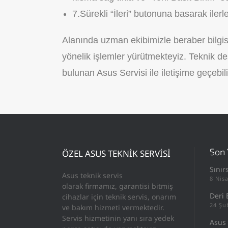
7.Sürekli “İleri” butonuna basarak iler
Alanında uzman ekibimizle beraber bilgis
yönelik işlemler yürütmekteyiz. Teknik d
bulunan Asus Servisi ile iletişime geçebili
Son 
ÖZEL ASUS TEKNİK SERVİSİ
Sınır
Asus teknik servis
8 Nis
olarak firmamız, garantisi bitmiş
Deri 
cihazlar için teknik servis, onarım
24 Şu
ve bakım hizmeti vermektedir.
Servis hizmetinin yanı sıra yedek
Asus 