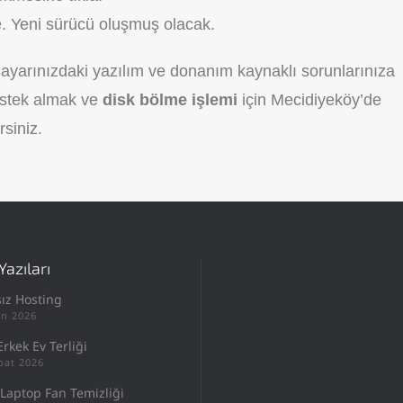
le. Yeni sürücü oluşmuş olacak.
ayarınızdaki yazılım ve donanım kaynaklı sorunlarınıza
estek almak ve
disk bölme işlemi
için Mecidiyeköy’de
rsiniz.
Yazıları
sız Hosting
an 2026
Erkek Ev Terliği
bat 2026
Laptop Fan Temizliği